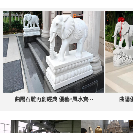
曲陽石雕再創經典 優藝“風水寶···
曲陽優