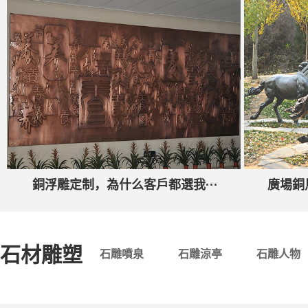
銅浮雕定制，為什么客戶都選我···
廣場銅
石材雕塑
石雕噴泉
石雕涼亭
石雕人物