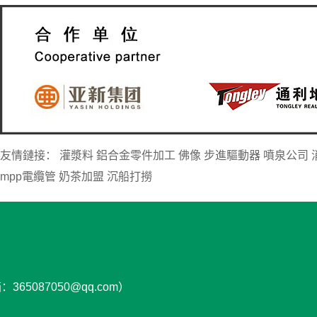
友情鏈接：
灌漿料
鋁合金零件加工
佛像
步進驅動器
噴泉公司
mpp電纜管
奶茶加盟
沉船打撈
65087050@qq.com）